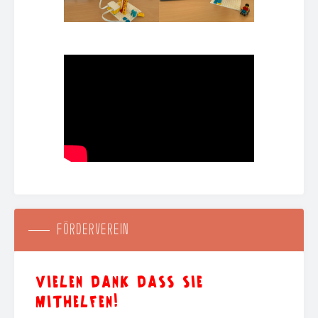
FÖRDERVEREIN
VIELEN DANK DASS SIE
MITHELFEN!